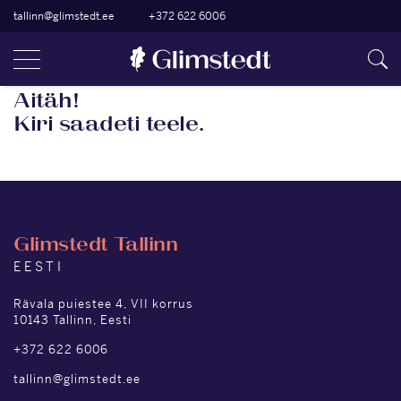
tallinn@glimstedt.ee
+372 622 6006
Aitäh!
Kiri saadeti teele.
Glimstedt Tallinn
EESTI
Rävala puiestee 4, VII korrus
10143 Tallinn, Eesti
+372 622 6006
tallinn@glimstedt.ee