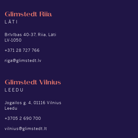
Glimstedt Riia
LÄTI
Brīvības 40-37, Riia, Läti
LV-1050
+371 28 727 766
riga@glimstedt.lv
Glimstedt Vilnius
LEEDU
Jogailos g. 4, 01116 Vilnius
Leedu
+3705 2 690 700
vilnius@glimstedt.lt