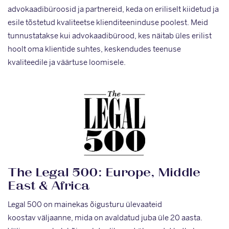
advokaadibüroosid ja partnereid, keda on eriliselt kiidetud ja
esile tõstetud kvaliteetse klienditeeninduse poolest. Meid
tunnustatakse kui advokaadibürood, kes näitab üles erilist
hoolt oma klientide suhtes, keskendudes teenuse
kvaliteedile ja väärtuse loomisele.
The Legal 500: Europe, Middle
East & Africa
Legal 500 on mainekas õigusturu ülevaateid
koostav väljaanne, mida on avaldatud juba üle 20 aasta.