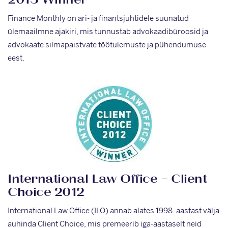
2013 Winner
Finance Monthly on äri- ja finantsjuhtidele suunatud
ülemaailmne ajakiri, mis tunnustab advokaadibüroosid ja
advokaate silmapaistvate töötulemuste ja pühendumuse
eest.
International Law Office – Client
Choice 2012
International Law Office (ILO) annab alates 1998. aastast välja
auhinda Client Choice, mis premeerib iga-aastaselt neid