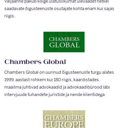
Väljaanne pakub kõige ulatuslikumat ülevaadet hetkel
saadavate õigusteenuste osutajate kohta enam kui sajas
riigis.
Chambers Global
Chambers Global on uurinud õigusteenuste turgu alates
1999. aastast rohkem kui 180 riigis, kaardistades
maailma juhtivad advokaadid ja advokaadibürood läbi
intervjuude tuhandete juristide ja nende klientidega.