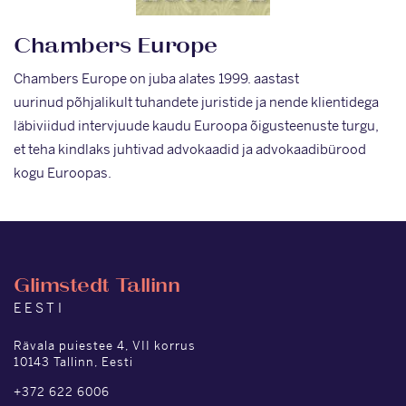
Chambers Europe
Chambers Europe on juba alates 1999. aastast
uurinud põhjalikult tuhandete juristide ja nende klientidega
läbiviidud intervjuude kaudu Euroopa õigusteenuste turgu,
et teha kindlaks juhtivad advokaadid ja advokaadibürood
kogu Euroopas.
Glimstedt Tallinn
EESTI
Rävala puiestee 4, VII korrus
10143 Tallinn, Eesti
+372 622 6006