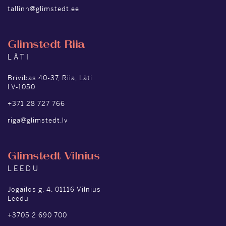
tallinn@glimstedt.ee
Glimstedt Riia
LÄTI
Brīvības 40-37, Riia, Läti
LV-1050
+371 28 727 766
riga@glimstedt.lv
Glimstedt Vilnius
LEEDU
Jogailos g. 4, 01116 Vilnius
Leedu
+3705 2 690 700