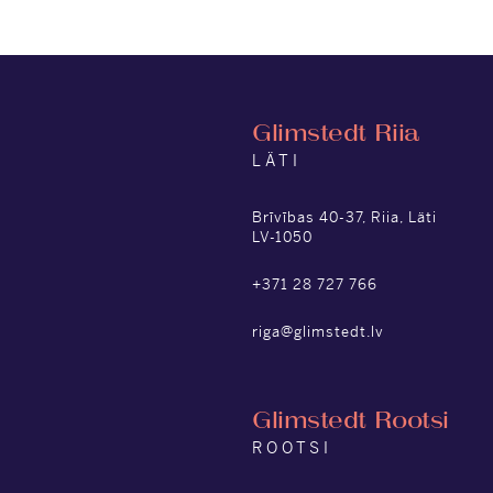
Glimstedt Riia
LÄTI
Brīvības 40-37, Riia, Läti
LV-1050
+371 28 727 766
riga@glimstedt.lv
Glimstedt Rootsi
ROOTSI