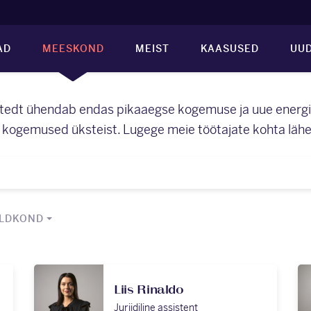
AD
MEESKOND
MEIST
KAASUSED
UUD
edt ühendab endas pikaaegse kogemuse ja uue energia
kogemused üksteist. Lugege meie töötajate kohta lähem
LDKOND
Liis Rinaldo
Juriidiline assistent