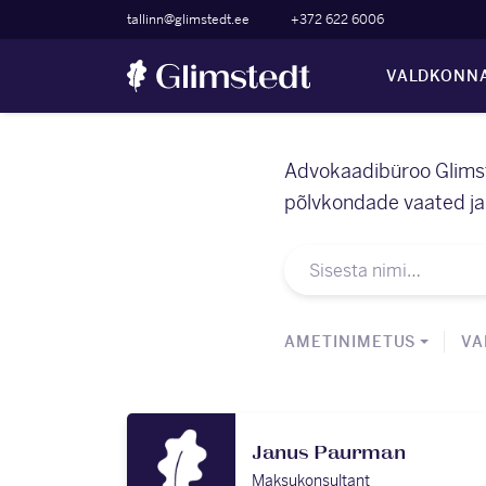
tallinn@glimstedt.ee
+372 622 6006
VALDKONN
Advokaadibüroo Glimst
põlvkondade vaated ja 
AMETINIMETUS
VA
Janus Paurman
Maksukonsultant