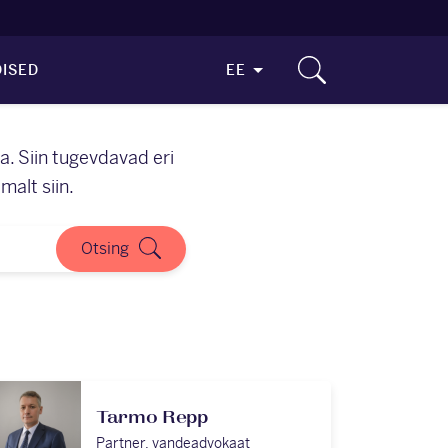
ISED
EE
. Siin tugevdavad eri
alt siin.
Otsing
Tarmo Repp
Partner, vandeadvokaat