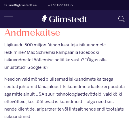
tallinn@glimstedt.ee
+372 622 6006
Andmekaitse
Ligikaudu 500 miljoni Yahoo kasutaja isikuandmete
lekkimine? Max Schremsi kampaania Facebooki
isikuandmete töötlemise poliitika vastu? “Õigus olla
unustatud” Google’is?
Need on vaid mõned olulisemad isikuandmete kaitsega
seotud juhtumid lähiajaloost. Isikuandmete kaitse ei puuduta
aga mitte ainult USA suuri tehnoloogiaettevõtteid, vaid kõiki
ettevõtteid, kes töötlevad isikuandmeid – olgu need siis
nende klientide, äripartnerite või lihtsalt nende endi töötajate
isikuandmed.