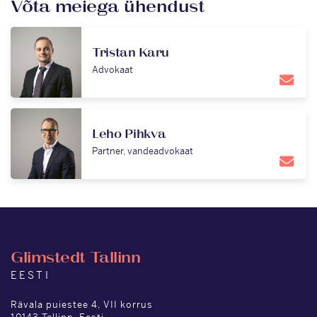
Võta meiega ühendust
Tristan Karu
Advokaat
Leho Pihkva
Partner, vandeadvokaat
Glimstedt Tallinn
EESTI
Rävala puiestee 4, VII korrus