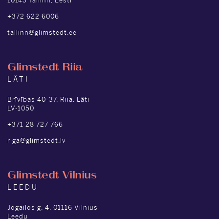
10143 Tallinn, Eesti
+372 622 6006
tallinn@glimstedt.ee
Glimstedt Riia
LÄTI
Brīvības 40-37, Riia, Läti
LV-1050
+371 28 727 766
riga@glimstedt.lv
Glimstedt Vilnius
LEEDU
Jogailos g. 4, 01116 Vilnius
Leedu