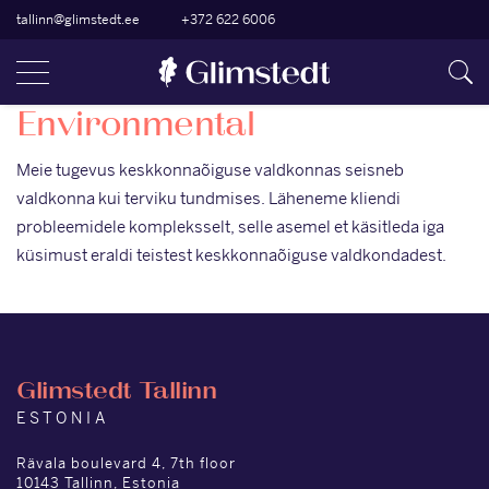
tallinn@glimstedt.ee
+372 622 6006
Environmental
Meie tugevus keskkonnaõiguse valdkonnas seisneb
valdkonna kui terviku tundmises. Läheneme kliendi
probleemidele kompleksselt, selle asemel et käsitleda iga
küsimust eraldi teistest keskkonnaõiguse valdkondadest.
Glimstedt Tallinn
ESTONIA
Rävala boulevard 4, 7th floor
10143 Tallinn, Estonia