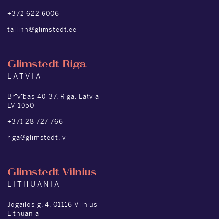
+372 622 6006
tallinn@glimstedt.ee
Glimstedt Riga
LATVIA
Brīvības 40-37, Riga, Latvia
LV-1050
+371 28 727 766
riga@glimstedt.lv
Glimstedt Vilnius
LITHUANIA
Jogailos g. 4, 01116 Vilnius
Lithuania