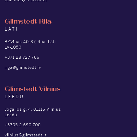
Glimstedt Riia
LÄTI
Brīvības 40-37, Riia, Läti
LV-1050
+371 28 727 766
riga@glimstedt.lv
Glimstedt Vilnius
LEEDU
Jogailos g. 4, 01116 Vilnius
Leedu
+3705 2 690 700
vilnius@glimstedt.lt