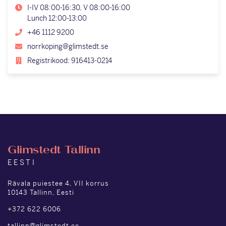
I-IV 08:00-16:30, V 08:00-16:00
Lunch 12:00-13:00
+46 1112 9200
norrkoping@glimstedt.se
Registrikood: 916413-0214
Glimstedt Tallinn
EESTI
Rävala puiestee 4, VII korrus
10143 Tallinn, Eesti
+372 622 6006
tallinn@glimstedt.ee