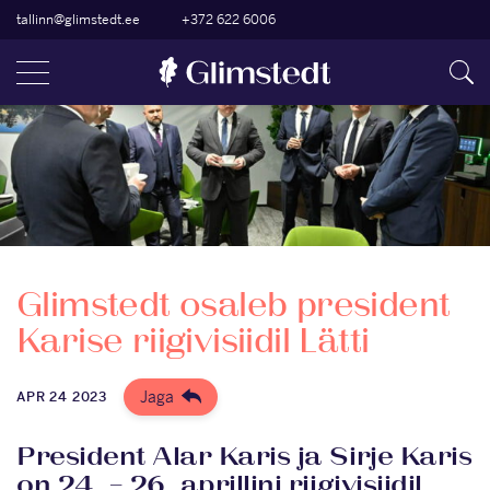
tallinn@glimstedt.ee
+372 622 6006
Glimstedt osaleb president
Karise riigivisiidil Lätti
Jaga
APR 24 2023
President Alar Karis ja Sirje Karis
on 24. – 26. aprillini riigivisiidil