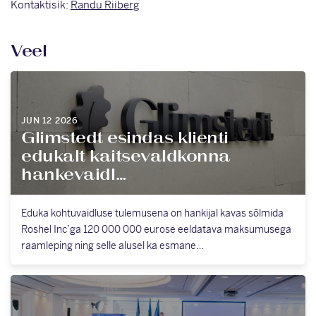
Kontaktisik:
Randu Riiberg
Veel
JUN 12 2026
Glimstedt esindas klienti
edukalt kaitsevaldkonna
hankevaidl…
Eduka kohtuvaidluse tulemusena on hankijal kavas sõlmida
Roshel Inc’ga 120 000 000 eurose eeldatava maksumusega
raamleping ning selle alusel ka esmane…