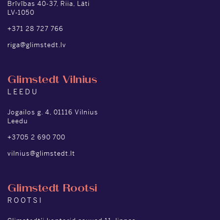
Brīvības 40-37, Riia, Läti
LV-1050
+371 28 727 766
riga@glimstedt.lv
Glimstedt Vilnius
LEEDU
Jogailos g. 4, 01116 Vilnius
Leedu
+3705 2 690 700
vilnius@glimstedt.lt
Glimstedt Rootsi
ROOTSI