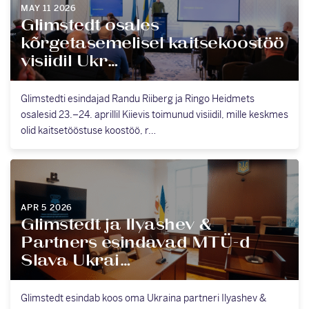
MAY 11 2026
Glimstedt osales
kõrgetasemelisel kaitsekoostöö
visiidil Ukr…
Glimstedti esindajad Randu Riiberg ja Ringo Heidmets
osalesid 23.–24. aprillil Kiievis toimunud visiidil, mille keskmes
olid kaitsetööstuse koostöö, r…
APR 5 2026
Glimstedt ja Ilyashev &
Partners esindavad MTÜ-d
Slava Ukrai…
Glimstedt esindab koos oma Ukraina partneri Ilyashev &