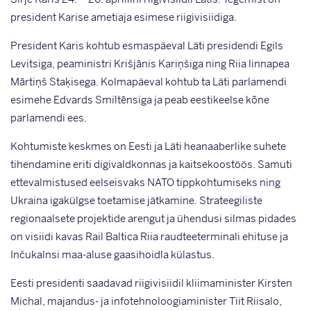
president Karise ametiaja esimese riigivisiidiga.
President Karis kohtub esmaspäeval Läti presidendi Egils
Levitsiga, peaministri Krišjānis Kariņšiga ning Riia linnapea
Mārtiņš Staķisega. Kolmapäeval kohtub ta Läti parlamendi
esimehe Edvards Smiltēnsiga ja peab eestikeelse kõne
parlamendi ees.
Kohtumiste keskmes on Eesti ja Läti heanaaberlike suhete
tihendamine eriti digivaldkonnas ja kaitsekoostöös. Samuti
ettevalmistused eelseisvaks NATO tippkohtumiseks ning
Ukraina igakülgse toetamise jätkamine. Strateegiliste
regionaalsete projektide arengut ja ühendusi silmas pidades
on visiidi kavas Rail Baltica Riia raudteeterminali ehituse ja
Inčukalnsi maa-aluse gaasihoidla külastus.
Eesti presidenti saadavad riigivisiidil kliimaminister Kirsten
Michal, majandus- ja infotehnoloogiaminister Tiit Riisalo,