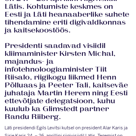
Lätis. Kohtumiste keskmes on
Eesti ja Läti heanaaberlike suhete
tihendamine eriti digivaldkonnas
ja kaitsekoostöös.
Presidenti saadavad visiidil
kliimaminister Kirsten Michal,
majandus- ja
infotehnoloogiaminister Tiit
Riisalo, riigikogu liikmed Henn
Põlluaas ja Peeter Tali, kaitseväe
juhataja Martin Herem ning Eesti
ettevõtjate delegatsioon, kuhu
kuulub ka Glimstedt partner
Randu Riiberg.
Läti presidendi Egils Levitsi kutsel on president Alar Karis ja
Sirje Karis 24. – 26. aprillini riigivisiidil Lätis. Tegemist on