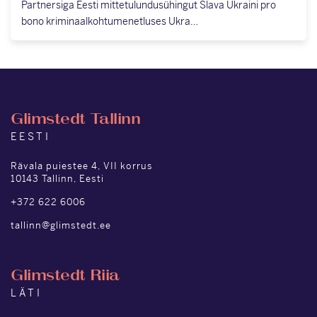
Partnersiga Eesti mittetulundusühingut Slava Ukraini pro
bono kriminaalkohtumenetluses Ukra…
Glimstedt Tallinn
EESTI
Rävala puiestee 4, VII korrus
10143 Tallinn, Eesti
+372 622 6006
tallinn@glimstedt.ee
Glimstedt Riia
LÄTI