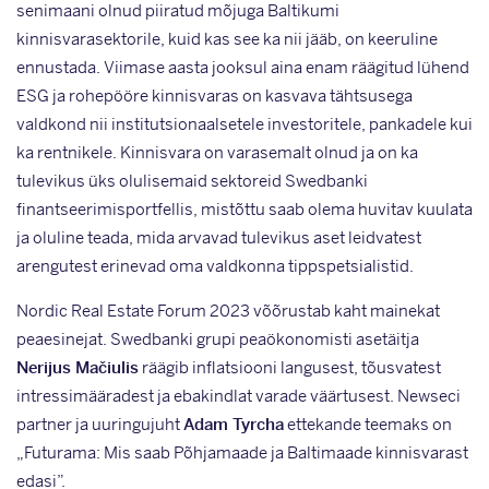
senimaani olnud piiratud mõjuga Baltikumi
kinnisvarasektorile, kuid kas see ka nii jääb, on keeruline
ennustada. Viimase aasta jooksul aina enam räägitud lühend
ESG ja rohepööre kinnisvaras on kasvava tähtsusega
valdkond nii institutsionaalsetele investoritele, pankadele kui
ka rentnikele. Kinnisvara on varasemalt olnud ja on ka
tulevikus üks olulisemaid sektoreid Swedbanki
finantseerimisportfellis, mistõttu saab olema huvitav kuulata
ja oluline teada, mida arvavad tulevikus aset leidvatest
arengutest erinevad oma valdkonna tippspetsialistid.
Nordic Real Estate Forum 2023 võõrustab kaht mainekat
peaesinejat. Swedbanki grupi peaökonomisti asetäitja
Nerijus Mačiulis
räägib inflatsiooni langusest, tõusvatest
intressimääradest ja ebakindlat varade väärtusest. Newseci
partner ja uuringujuht
Adam Tyrcha
ettekande teemaks on
„Futurama: Mis saab Põhjamaade ja Baltimaade kinnisvarast
edasi”.