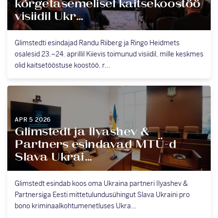
kõrgetasemelisel kaitsekoostöö
visiidil Ukr…
Glimstedti esindajad Randu Riiberg ja Ringo Heidmets
osalesid 23.–24. aprillil Kiievis toimunud visiidil, mille keskmes
olid kaitsetööstuse koostöö, r…
APR 5 2026
Glimstedt ja Ilyashev &
Partners esindavad MTÜ-d
Slava Ukrai…
Glimstedt esindab koos oma Ukraina partneri Ilyashev &
Partnersiga Eesti mittetulundusühingut Slava Ukraini pro
bono kriminaalkohtumenetluses Ukra…