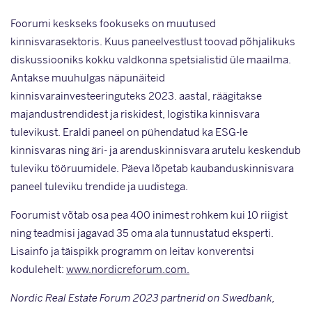
Foorumi keskseks fookuseks on muutused
kinnisvarasektoris. Kuus paneelvestlust toovad põhjalikuks
diskussiooniks kokku valdkonna spetsialistid üle maailma.
Antakse muuhulgas näpunäiteid
kinnisvarainvesteeringuteks 2023. aastal, räägitakse
majandustrendidest ja riskidest, logistika kinnisvara
tulevikust. Eraldi paneel on pühendatud ka ESG-le
kinnisvaras ning äri- ja arenduskinnisvara arutelu keskendub
tuleviku tööruumidele. Päeva lõpetab kaubanduskinnisvara
paneel tuleviku trendide ja uudistega.
Foorumist võtab osa pea 400 inimest rohkem kui 10 riigist
ning teadmisi jagavad 35 oma ala tunnustatud eksperti.
Lisainfo ja täispikk programm on leitav konverentsi
kodulehelt:
www.nordicreforum.com
.
Nordic Real Estate Forum 2023 partnerid on Swedbank,