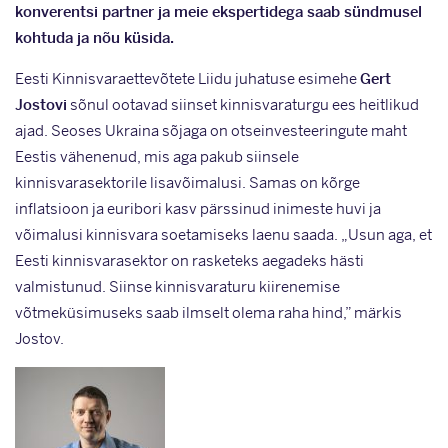
konverentsi partner ja meie ekspertidega saab sündmusel
kohtuda ja nõu küsida.
Eesti Kinnisvaraettevõtete Liidu juhatuse esimehe
Gert
Jostovi
sõnul ootavad siinset kinnisvaraturgu ees heitlikud
ajad. Seoses Ukraina sõjaga on otseinvesteeringute maht
Eestis vähenenud, mis aga pakub siinsele
kinnisvarasektorile lisavõimalusi. Samas on kõrge
inflatsioon ja euribori kasv pärssinud inimeste huvi ja
võimalusi kinnisvara soetamiseks laenu saada. „Usun aga, et
Eesti kinnisvarasektor on rasketeks aegadeks hästi
valmistunud. Siinse kinnisvaraturu kiirenemise
võtmeküsimuseks saab ilmselt olema raha hind,” märkis
Jostov.