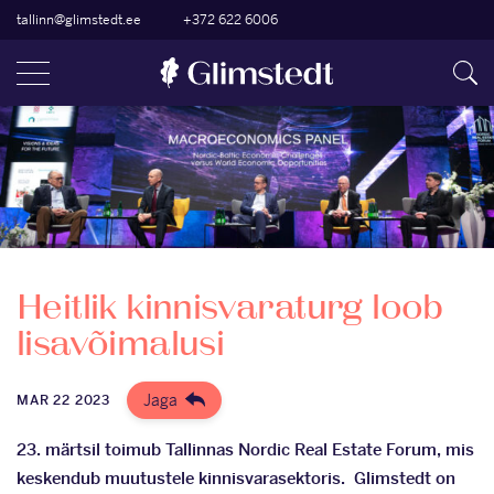
tallinn@glimstedt.ee
+372 622 6006
Heitlik kinnisvaraturg loob
lisavõimalusi
Jaga
MAR 22 2023
23. märtsil toimub Tallinnas Nordic Real Estate Forum, mis
keskendub muutustele kinnisvarasektoris.
Glimstedt on