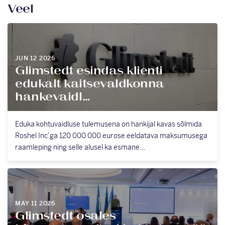
Veel
JUN 12 2026
Glimstedt esindas klienti
edukalt kaitsevaldkonna
hankevaidl…
Eduka kohtuvaidluse tulemusena on hankijal kavas sõlmida
Roshel Inc’ga 120 000 000 eurose eeldatava maksumusega
raamleping ning selle alusel ka esmane…
MAY 11 2026
Glimstedt osales