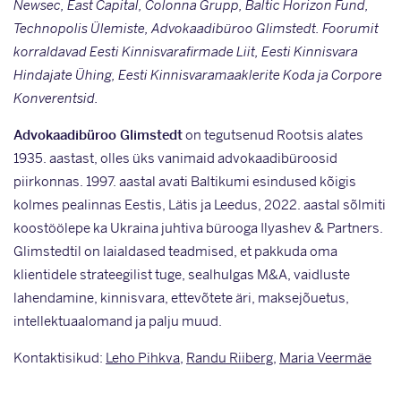
Newsec, East Capital, Colonna Grupp, Baltic Horizon Fund,
Technopolis Ülemiste,
Advokaadibüroo Glimstedt
. Foorumit
korraldavad Eesti Kinnisvarafirmade Liit, Eesti Kinnisvara
Hindajate Ühing, Eesti Kinnisvaramaaklerite Koda ja Corpore
Konverentsid.
Advokaadibüroo Glimstedt
on tegutsenud Rootsis alates
1935. aastast, olles üks vanimaid advokaadibüroosid
piirkonnas. 1997. aastal avati Baltikumi esindused kõigis
kolmes pealinnas Eestis, Lätis ja Leedus, 2022. aastal sõlmiti
koostöölepe ka Ukraina juhtiva bürooga Ilyashev & Partners.
Glimstedtil on laialdased teadmised, et pakkuda oma
klientidele strateegilist tuge, sealhulgas M&A, vaidluste
lahendamine, kinnisvara, ettevõtete äri, maksejõuetus,
intellektuaalomand ja palju muud.
Kontaktisikud:
Leho Pihkva
,
Randu Riiberg
,
Maria Veermäe