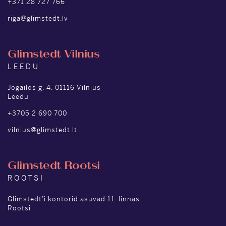
+371 28 727 766
riga@glimstedt.lv
Glimstedt Vilnius
LEEDU
Jogailos g. 4, 01116 Vilnius
Leedu
+3705 2 690 700
vilnius@glimstedt.lt
Glimstedt Rootsi
ROOTSI
Glimstedt’i kontorid asuvad 11. linnas.
Rootsi