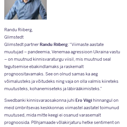
Randu Riiberg,
Glimstedt
Glimstedt partner
Randu Riiberg
: “Viimaste aastate
muutujad – pandeemia, Venemaa agressioon Ukraina vastu
– on muutnud kinnisvaraturgu viisil, mis muutnud seal
tegutsemise ebakindlamaks ja raskemalt
prognoositavamaks. See on olnud samas ka aeg
võimalusteks ja võitudeks ning vaja on olla valmis kiireteks
muutusteks, kohanemiseteks ja läbirääkimisteks.”
Swedbanki kinnisvaraosakonna juhi
Ero Viigi
hinnangul on
meid ümbritsevas keskkonnas viimastel aastatel toimunud
muutused, mida mitte keegi ei osanud varasemalt
prognoosida. Põhjamaade võlakirjaturu hetke sentiment on