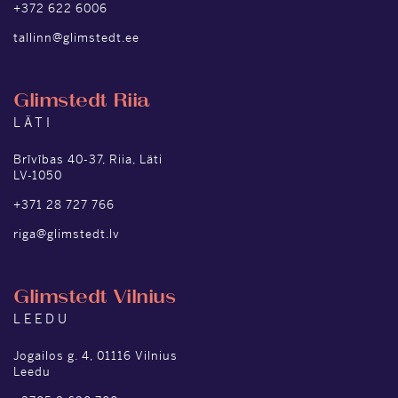
+372 622 6006
tallinn@glimstedt.ee
Glimstedt Riia
LÄTI
Brīvības 40-37, Riia, Läti
LV-1050
+371 28 727 766
riga@glimstedt.lv
Glimstedt Vilnius
LEEDU
Jogailos g. 4, 01116 Vilnius
Leedu