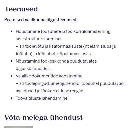
Teenused
Peamised valdkonna õigusteenused:
Nõustamine töösuhete ja töö korraldamisel ning
sisestruktuuri loomisel
– sh töölevõtu ja lisaformaalsuste (nt elamisluba ja
tööluba) ja töösuhete lõpetamise osas.
Nõustamine töökeskkonda puudutavates
õigusküsimustes.
Vajalike dokumentide koostamine
– sh töölepingud, ametijuhendid, töösuhet puudutavad
avaldused ja töökorralduse reeglid.
Töövaidluste lahendamine.
Võta meiega ühendust