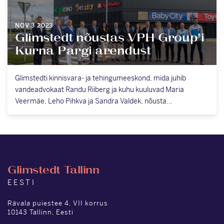
NOV 3 2023
Glimstedt nõustas VPH Group'i
Kurna Pargi arendust
Glimstedti kinnisvara- ja tehingumeeskond, mida juhib
vandeadvokaat Randu Riiberg ja kuhu kuuluvad Maria
Veermäe, Leho Pihkva ja Sandra Valdek, nõusta…
Glimstedt Tallinn
EESTI
Rävala puiestee 4, VII korrus
10143 Tallinn, Eesti