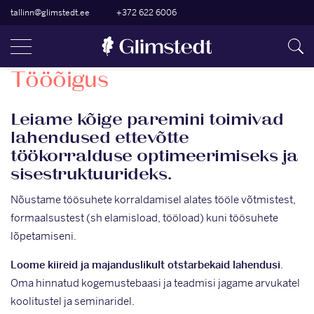
tallinn@glimstedt.ee
+372 622 6006
Tööõigus
Leiame kõige paremini toimivad
lahendused ettevõtte
töökorralduse optimeerimiseks ja
sisestruktuurideks.
Nõustame töösuhete korraldamisel alates tööle võtmistest,
formaalsustest (sh elamisload, tööload) kuni töösuhete
lõpetamiseni.
Loome kiireid ja majanduslikult otstarbekaid lahendusi
.
Oma hinnatud kogemustebaasi ja teadmisi jagame arvukatel
koolitustel ja seminaridel.