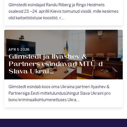
Glimstedti esindajad Randu Riiberg ja Ringo Heidmets
osalesid 23.–24. aprillil Kiievis toimunud visiidil, mille keskmes
olid kaitsetööstuse koostöö, r…
APR 5 2026
Glimstedt ja Ilyashev &
Partners esindavad MTÜ-d
Slava Ukrai…
Glimstedt esindab koos oma Ukraina partneri Ilyashev &
Partnersiga Eesti mittetulundusühingut Slava Ukraini pro
bono kriminaalkohtumenetluses Ukra…