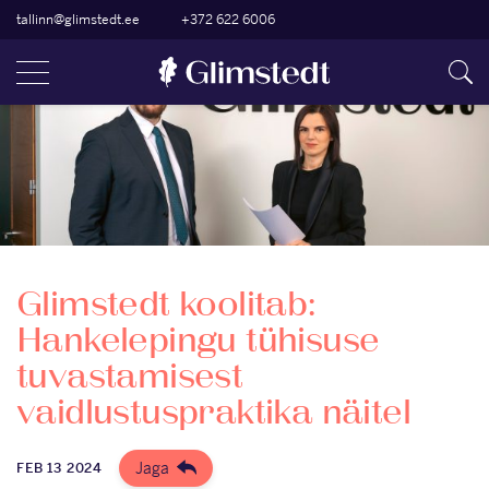
tallinn@glimstedt.ee
+372 622 6006
Glimstedt koolitab:
Hankelepingu tühisuse
tuvastamisest
vaidlustuspraktika näitel
Jaga
FEB 13 2024