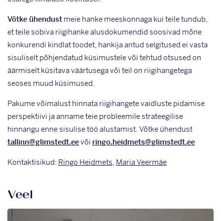
Võtke ühendust
meie hanke meeskonnaga kui teile tundub,
et teile sobiva riigihanke alusdokumendid soosivad mõne
konkurendi kindlat toodet, hankija antud selgitused ei vasta
sisuliselt põhjendatud küsimustele või tehtud otsused on
äärmiselt küsitava väärtusega või teil on riigihangetega
seoses muud küsimused.
Pakume võimalust hinnata riigihangete vaidluste pidamise
perspektiivi ja anname teie probleemile strateegilise
hinnangu enne sisulise töö alustamist. Võtke ühendust
tallinn@glimstedt.ee
või
ringo.heidmets@glimstedt.ee
Kontaktisikud:
Ringo Heidmets
,
Maria Veermäe
Veel