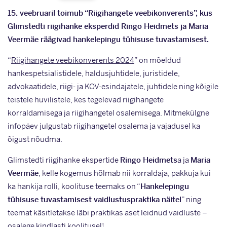
15. veebruaril toimub “Riigihangete veebikonverents”, kus
Glimstedti riigihanke eksperdid Ringo Heidmets ja Maria
Veermäe räägivad hankelepingu tühisuse tuvastamisest.
“
Riigihangete veebikonverents 2024
” on mõeldud
hankespetsialistidele, haldusjuhtidele, juristidele,
advokaatidele, riigi- ja KOV-esindajatele, juhtidele ning kõigile
teistele huvilistele, kes tegelevad riigihangete
korraldamisega ja riigihangetel osalemisega. Mitmekülgne
infopäev julgustab riigihangetel osalema ja vajadusel ka
õigust nõudma.
Glimstedti riigihanke ekspertide
Ringo Heidmets
a ja
Maria
Veermäe
, kelle kogemus hõlmab nii korraldaja, pakkuja kui
ka hankija rolli, koolituse teemaks on “
Hankelepingu
tühisuse tuvastamisest vaidlustuspraktika näitel
” ning
teemat käsitletakse läbi praktikas aset leidnud vaidluste –
osalege kindlasti koolitusel!