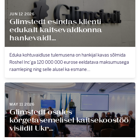
JUN 12 2026
Glimstedt esindas klienti
edukalt kaitsevaldkonna
hankevaidl…
Eduka kohtuvaidluse tulemusena on hankijal kavas sõlmida
Roshel Inc’ga 120 000 000 eurose eeldatava maksumusega
raamleping ning selle alusel ka esmane…
MAY 11 2026
Glimstedt osales
kõrgetasemelisel kaitsekoostöö
visiidil Ukr…