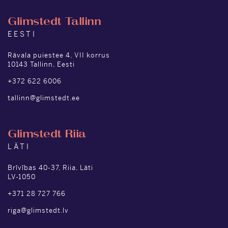
Glimstedt Tallinn
EESTI
Rävala puiestee 4, VII korrus
10143 Tallinn, Eesti
+372 622 6006
tallinn@glimstedt.ee
Glimstedt Riia
LÄTI
Brīvības 40-37, Riia, Läti
LV-1050
+371 28 727 766
riga@glimstedt.lv