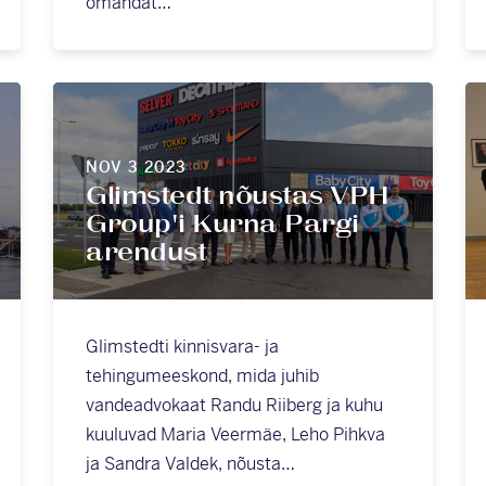
omandat…
NOV 3 2023
Glimstedt nõustas VPH
Group'i Kurna Pargi
arendust
Glimstedti kinnisvara- ja
tehingumeeskond, mida juhib
vandeadvokaat Randu Riiberg ja kuhu
kuuluvad Maria Veermäe, Leho Pihkva
ja Sandra Valdek, nõusta…