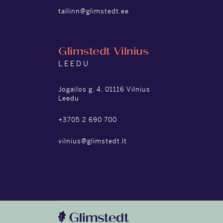
tallinn@glimstedt.ee
Glimstedt Vilnius
LEEDU
Jogailos g. 4, 01116 Vilnius
Leedu
+3705 2 690 700
vilnius@glimstedt.lt