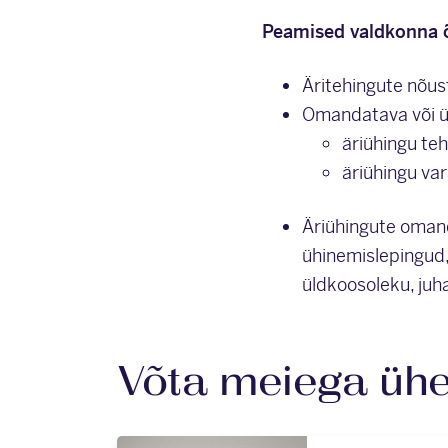
Peamised valdkonna 
Äritehingute nõus
Omandatava või üh
äriühingu teh
äriühingu var
Äriühingute oman
ühinemislepingud,
üldkoosoleku, juha
Võta meiega üh