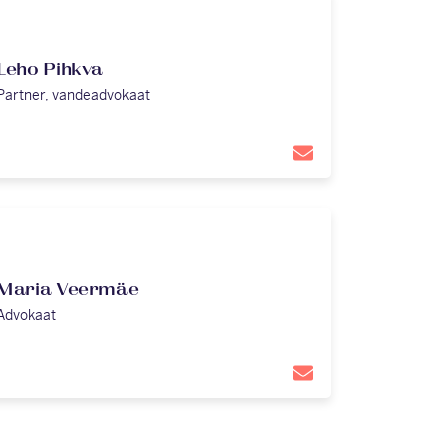
Leho Pihkva
Partner, vandeadvokaat
Maria Veermäe
Advokaat