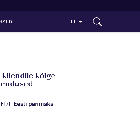
ISED
EE
kliendile kõige
hendused
STEDTi
Eesti parimaks