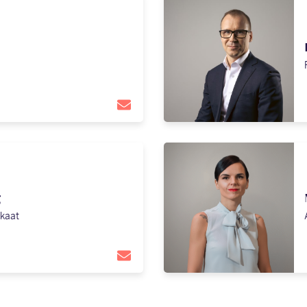
g
kaat