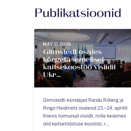
Publikatsioonid
MAY 11 2026
Glimstedt osales
kõrgetasemelisel
kaitsekoostöö visiidil
Ukr…
Glimstedti esindajad Randu Riiberg ja
Ringo Heidmets osalesid 23.–24. aprillil
Kiievis toimunud visiidil, mille keskmes
olid kaitsetööstuse koostöö, r…