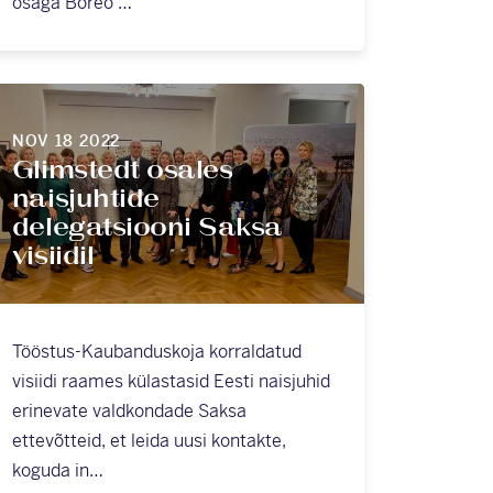
osaga Boreo …
NOV 18 2022
Glimstedt osales
naisjuhtide
delegatsiooni Saksa
visiidil
Tööstus-Kaubanduskoja korraldatud
visiidi raames külastasid Eesti naisjuhid
erinevate valdkondade Saksa
ettevõtteid, et leida uusi kontakte,
koguda in…