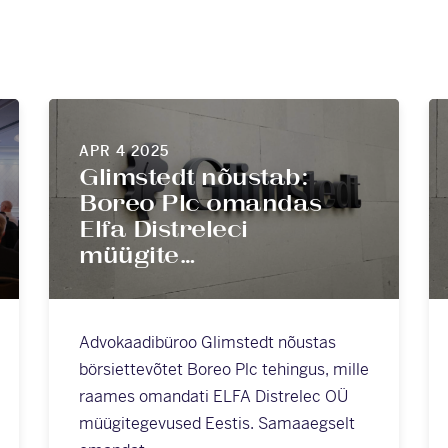
APR 4 2025
Glimstedt nõustab:
Boreo Plc omandas
Elfa Distreleci
müügite…
Advokaadibüroo Glimstedt nõustas
börsiettevõtet Boreo Plc tehingus, mille
raames omandati ELFA Distrelec OÜ
müügitegevused Eestis. Samaaegselt