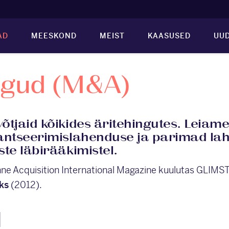
AD
MEESKOND
MEIST
KAASUSED
UUD
ngud (M&A)
tjaid kõikides äritehingutes. Leiame 
antseerimislahenduse ja parimad la
te läbirääkimistel.
nne Acquisition International Magazine kuulutas GLIM
ks
(2012).
d