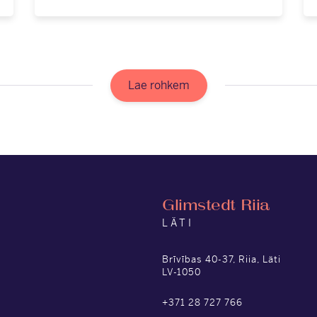
Lae rohkem
Glimstedt Riia
LÄTI
Brīvības 40-37, Riia, Läti
LV-1050
+371 28 727 766