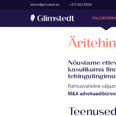
tallinn@glimstedt.ee
+372 622 6006
VALDKONN
Äritehi
Nõustame ettevõ
kasulikuma fin
tehingutingimus
Rahvusvaheline väljaa
M&A advokaadibüroo
Teenuse