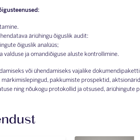
õigusteenused:
tamine.
endatava äriühingu õiguslik audit:
ingute õiguslik analüüs;
a valduse ja omandiõiguse aluste kontrollimine.
damiseks või ühendamiseks vajalike dokumendipakett
 märkimislepingud, pakkumiste prospektid, aktsionärid
tuse ning nõukogu protokollid ja otsused, äriühingute p
endust