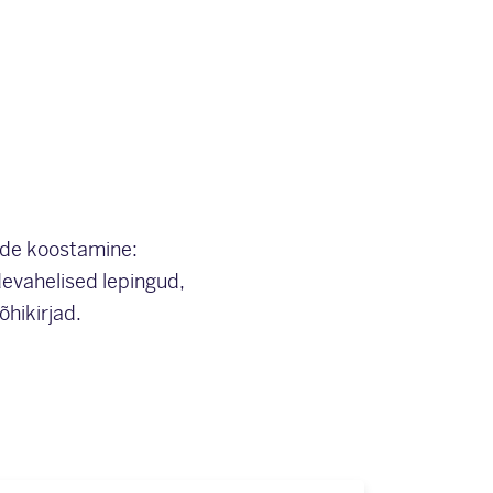
ide koostamine:
evahelised lepingud,
õhikirjad.