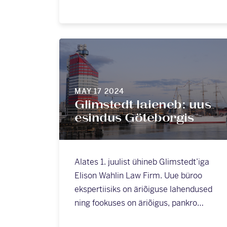
MAY 17 2024
Glimstedt laieneb: uus
esindus Göteborgis
Alates 1. juulist ühineb Glimstedt’iga
Elison Wahlin Law Firm. Uue büroo
ekspertiisiks on äriõiguse lahendused
ning fookuses on äriõigus, pankro…